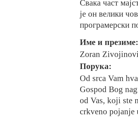
Свака част мајст
је он велики чо
програмерски по
Име и презиме
Zoran Zivojinov
Порука:
Od srca Vam hval
Gospod Bog nagr
od Vas, koji ste
crkveno pojanje 