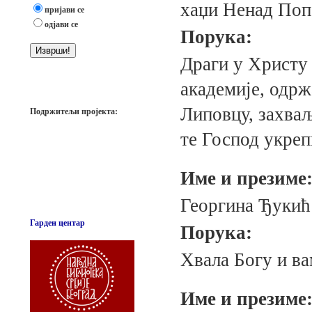
хаџи Ненад Поп
пријави се
одјави се
Порука:
Драги у Христу 
академије, одрж
Липовцу, захваљ
Подржитељи пројекта:
те Господ укреп
Име и презиме
Георгина Ђукић
Гарден центар
Порука:
Хвала Богу и ва
Име и презиме