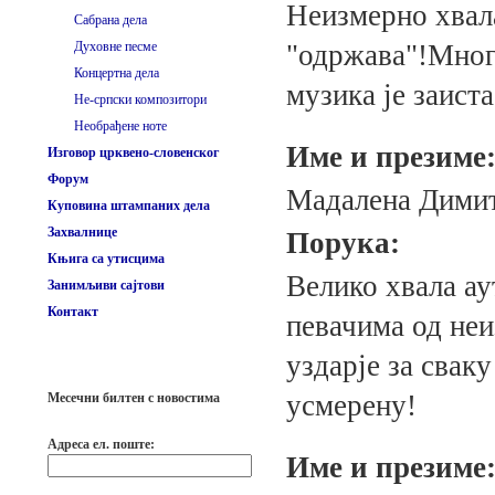
Неизмерно хвала
Сабрана дела
Духовне песме
"одржава"!Много
Концертна дела
музика је заист
Не-српски композитори
Необрађене ноте
Име и презиме
Изговор црквено-словенског
Форум
Мадалена Дими
Куповина штампаних дела
Захвалнице
Порука:
Књига са утисцима
Велико хвала ау
Занимљиви сајтови
Контакт
певачима од неи
уздарје за свак
усмерену!
Месечни билтен с новостима
Адреса ел. поште:
Име и презиме