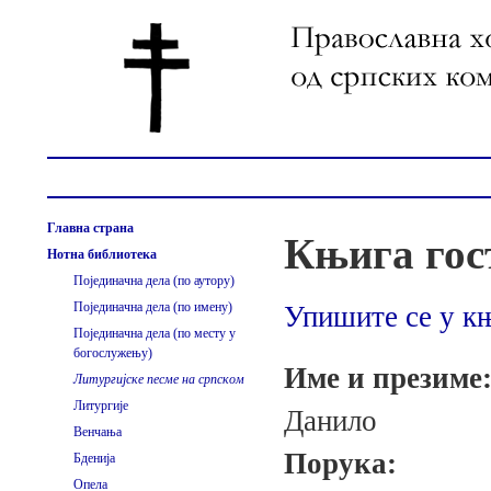
Главна страна
Књига гос
Нотна библиотека
Појединачна дела (по аутору)
Појединачна дела (по имену)
Упишите се у књ
Појединачна дела (по месту у
богослужењу)
Име и презиме
Литургијске песме на српском
Литургије
Данило
Венчања
Порука:
Бденија
Опела