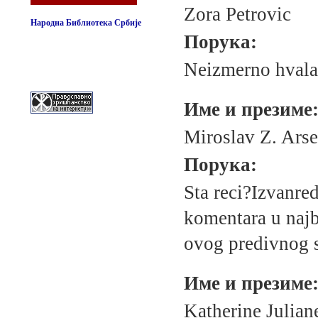
Zora Petrovic
Народна Библиотека Србије
Порука:
Neizmerno hvala
Име и презиме
Miroslav Z. Ars
Порука:
Sta reci?Izvanr
komentara u najb
ovog predivnog s
Име и презиме
Katherine Julian