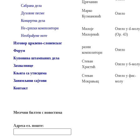
Црвчанин
Сабрана дела
Марко
Духовне песме
Опело
Кузмановић
Концертна дела
Не-српски композитори
Милоје
Опело у d-молу
Милојевић
(Op. 43)
Необрађене ноте
Изговор црквено-словенског
разни
Опело
Форум
композитори
Куповина штампаних дела
Стеван
Опело у б-молу
Захвалнице
Христић
Књига са утисцима
Стеван
Опело у фис-
Занимљиви сајтови
Мокрањац
молу
Контакт
Месечни билтен с новостима
Адреса ел. поште: