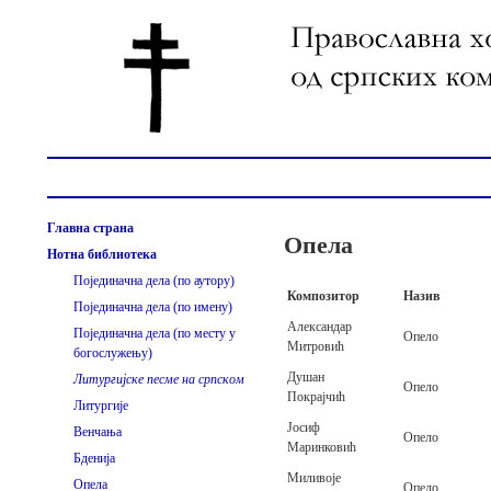
Главна страна
Опела
Нотна библиотека
Појединачна дела (по аутору)
Композитор
Назив
Појединачна дела (по имену)
Александар
Појединачна дела (по месту у
Опело
Митровић
богослужењу)
Душан
Литургијске песме на српском
Опело
Покрајчић
Литургије
Јосиф
Венчања
Опело
Маринковић
Бденија
Миливоје
Опела
Опело