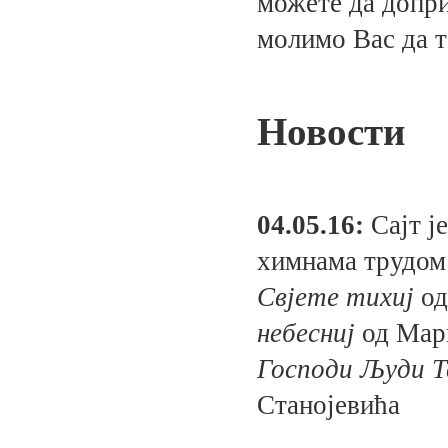
можете да допри
молимо Вас да т
Новости
04.05.16:
Сајт ј
химнама трудом
Свјете тихиј
од
небесниј
од Мар
Господи Људи Т
Станојевића