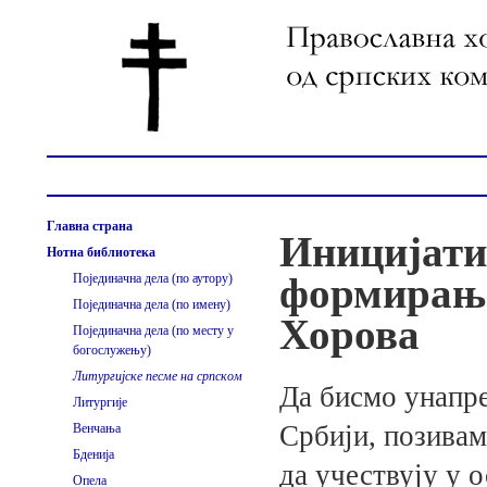
Главна страна
Иницијати
Нотна библиотека
формирањ
Појединачна дела (по аутору)
Појединачна дела (по имену)
Хорова
Појединачна дела (по месту у
богослужењу)
Литургијске песме на српском
Да бисмо унапр
Литургије
Србији, позивам
Венчања
Бденија
да учествују у
Опела