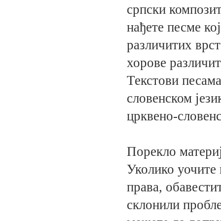
српски композит
нађете песме кој
различитих врст
хорове различит
Текстови песама
словенском јези
црквено-словенс
Порекло материј
Уколико уочите
права, обавестит
склонили пробле