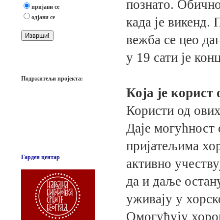
познато. Обично
пријави се
одјави се
када је викенд. 
вежба се цео дан
у 19 сати је кон
Подржитељи пројекта:
Која је корист
Користи од ових
Даје могућност 
пријатељима хор
Гарден центар
активно учеству
да и даље остан
уживају у хорск
Омогућују хоров